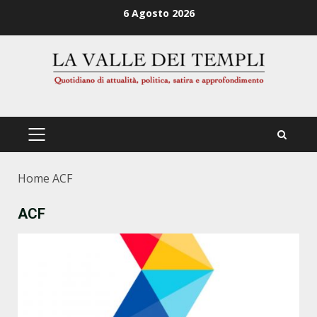
Zum
6 Agosto 2026
Inhalt
springen
PRIMÄRES
MENÜ
Home
ACF
ACF