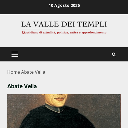
Zum
10 Agosto 2026
Inhalt
springen
PRIMÄRES
MENÜ
Home
Abate Vella
Abate Vella