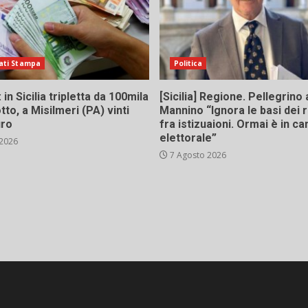
ati Stampa
Politica
in Sicilia tripletta da 100mila
[Sicilia] Regione. Pellegrino 
tto, a Misilmeri (PA) vinti
Mannino “Ignora le basi dei 
uro
fra istizuaioni. Ormai è in 
elettorale”
 2026
7 Agosto 2026