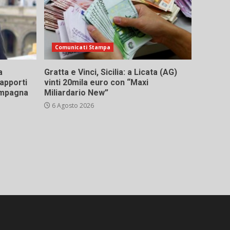
Comunicati Stampa
a
Gratta e Vinci, Sicilia: a Licata (AG)
rapporti
vinti 20mila euro con “Maxi
campagna
Miliardario New”
6 Agosto 2026