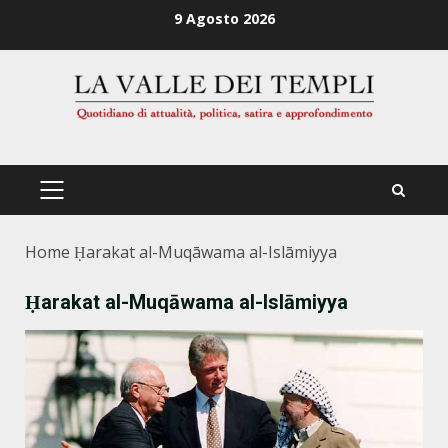
Zum
9 Agosto 2026
Inhalt
springen
PRIMÄRES
MENÜ
Home
Ḥarakat al-Muqāwama al-Islāmiyya
Ḥarakat al-Muqāwama al-Islāmiyya