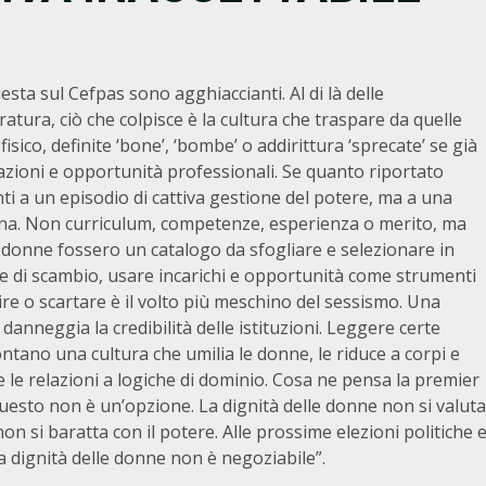
esta sul Cefpas sono agghiaccianti. Al di là delle
atura, ciò che colpisce è la cultura che traspare da quelle
isico, definite ‘bone’, ‘bombe’ o addirittura ‘sprecate’ se già
razioni e opportunità professionali. Se quanto riportato
 a un episodio di cattiva gestione del potere, ma a una
a. Non curriculum, competenze, esperienza o merito, ma
donne fossero un catalogo da sfogliare e selezionare in
e di scambio, usare incarichi e opportunità come strumenti
uire o scartare è il volto più meschino del sessismo. Una
 danneggia la credibilità delle istituzioni. Leggere certe
ntano una cultura che umilia le donne, le riduce a corpi e
 e le relazioni a logiche di dominio. Cosa ne pensa la premier
o questo non è un’opzione. La dignità delle donne non si valuta
on si baratta con il potere. Alle prossime elezioni politiche 
 La dignità delle donne non è negoziabile”.