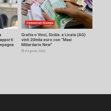
Comunicati Stampa
a
Gratta e Vinci, Sicilia: a Licata (AG)
rapporti
vinti 20mila euro con “Maxi
campagna
Miliardario New”
6 Agosto 2026