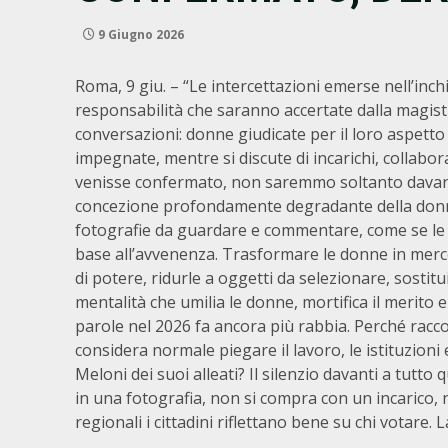
9 Giugno 2026
Roma, 9 giu. – “Le intercettazioni emerse nell’inchi
responsabilità che saranno accertate dalla magistr
conversazioni: donne giudicate per il loro aspetto f
impegnate, mentre si discute di incarichi, collabo
venisse confermato, non saremmo soltanto davanti
concezione profondamente degradante della donn
fotografie da guardare e commentare, come se le 
base all’avvenenza. Trasformare le donne in merc
di potere, ridurle a oggetti da selezionare, sostit
mentalità che umilia le donne, mortifica il merito e
parole nel 2026 fa ancora più rabbia. Perché racco
considera normale piegare il lavoro, le istituzioni
Meloni dei suoi alleati? Il silenzio davanti a tutt
in una fotografia, non si compra con un incarico, n
regionali i cittadini riflettano bene su chi votare.