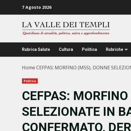
Zum
7 Agosto 2026
Inhalt
springen
Rubrica Salute
Cultura
Politica
Rubriche
Home
CEFPAS: MORFINO (M5S), DONNE SELEZIO
Politica
CEFPAS: MORFINO 
SELEZIONATE IN B
CONFERMATO, DER