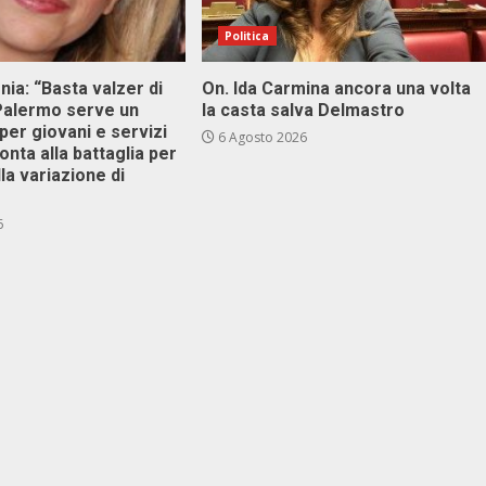
Politica
onia: “Basta valzer di
On. Ida Carmina ancora una volta
 Palermo serve un
la casta salva Delmastro
er giovani e servizi
6 Agosto 2026
ronta alla battaglia per
lla variazione di
6