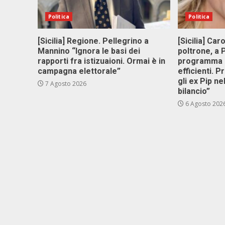
Politica
Politica
[Sicilia] Regione. Pellegrino a
[Sicilia] Car
Mannino “Ignora le basi dei
poltrone, a
rapporti fra istizuaioni. Ormai è in
programma p
campagna elettorale”
efficienti. P
gli ex Pip ne
7 Agosto 2026
bilancio”
6 Agosto 202