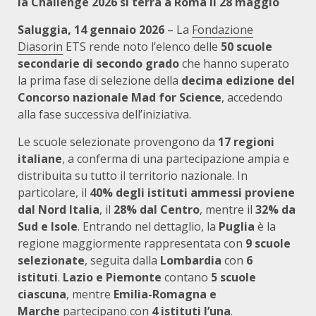
la Challenge 2026 si terrà a Roma il 28 maggio
Saluggia, 14 gennaio 2026
– La
Fondazione
Diasorin
ETS rende noto l’elenco delle
50 scuole
secondarie di secondo grado
che hanno superato
la prima fase di selezione della
decima edizione del
Concorso nazionale Mad for Science
, accedendo
alla fase successiva dell’iniziativa.
Le scuole selezionate provengono da
17 regioni
italiane
, a conferma di una partecipazione ampia e
distribuita su tutto il territorio nazionale. In
particolare, il
40% degli istituti ammessi proviene
dal Nord Italia
, il
28% dal Centro
, mentre il
32% da
Sud e Isole
. Entrando nel dettaglio, la
Puglia
è la
regione maggiormente rappresentata con
9 scuole
selezionate
, seguita dalla
Lombardia
con
6
istituti
.
Lazio e Piemonte
contano
5 scuole
ciascuna
, mentre
Emilia-Romagna e
Marche
partecipano con
4 istituti l’una
.