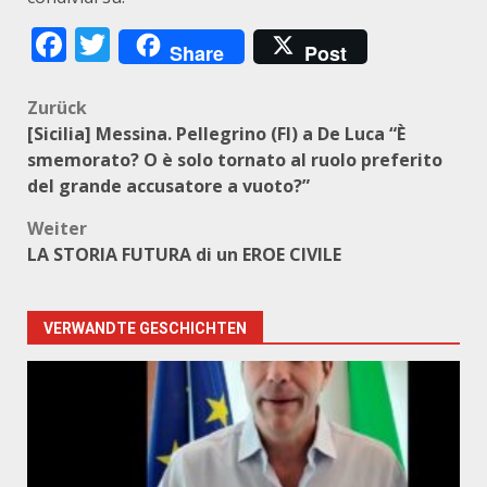
Facebook
Twitter
Share
Post
Beitragsnavigation
Zurück
[Sicilia] Messina. Pellegrino (FI) a De Luca “È
smemorato? O è solo tornato al ruolo preferito
del grande accusatore a vuoto?”
Weiter
LA STORIA FUTURA di un EROE CIVILE
VERWANDTE GESCHICHTEN