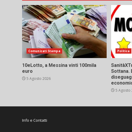
Comunicati Stampa
Politica
10eLotto, a Messina vinti 100mila
SanitàXTu
euro
Sottana. 
diseguagl
5 Agosto 2026
economic
5 Agosto
Info e Contatti