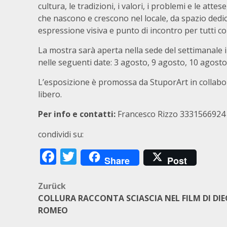
cultura, le tradizioni, i valori, i problemi e le at
che nascono e crescono nel locale, da spazio dedica
espressione visiva e punto di incontro per tutti 
La mostra sarà aperta nella sede del settimanale 
nelle seguenti date: 3 agosto, 9 agosto, 10 agosto
L’esposizione è promossa da StuporArt in collabor
libero.
Per info e contatti:
Francesco Rizzo 3331566924
condividi su:
Facebook
Twitter
Share
Post
Beitragsnavigation
Zurück
COLLURA RACCONTA SCIASCIA NEL FILM DI DI
ROMEO