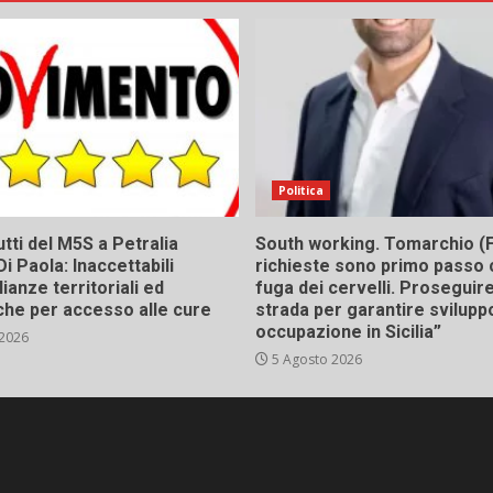
Politica
tti del M5S a Petralia
South working. Tomarchio (F
Di Paola: Inaccettabili
richieste sono primo passo 
ianze territoriali ed
fuga dei cervelli. Proseguir
he per accesso alle cure
strada per garantire svilupp
occupazione in Sicilia”
 2026
5 Agosto 2026