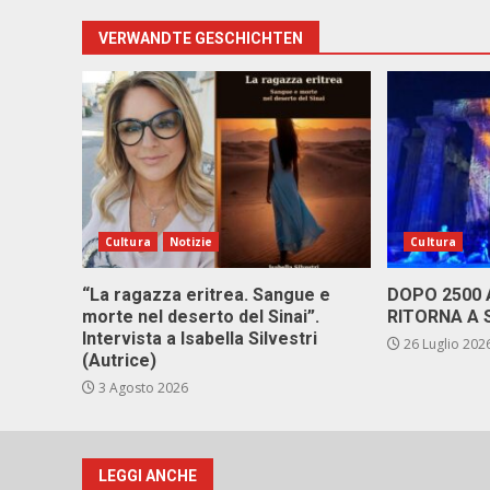
VERWANDTE GESCHICHTEN
Cultura
Notizie
Cultura
“La ragazza eritrea. Sangue e
DOPO 2500
morte nel deserto del Sinai”.
RITORNA A 
Intervista a Isabella Silvestri
26 Luglio 202
(Autrice)
3 Agosto 2026
LEGGI ANCHE