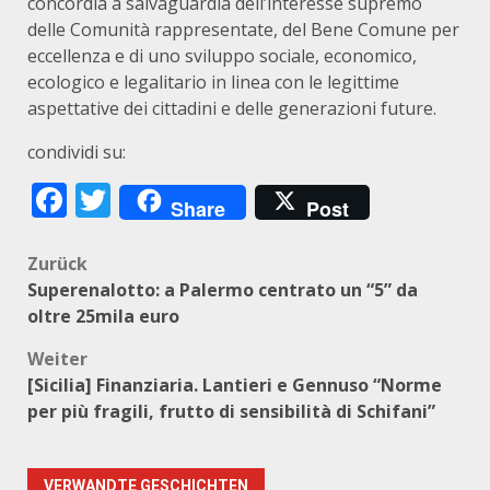
concordia a salvaguardia dell’interesse supremo
delle Comunità rappresentate, del Bene Comune per
eccellenza e di uno sviluppo sociale, economico,
ecologico e legalitario in linea con le legittime
aspettative dei cittadini e delle generazioni future.
condividi su:
Facebook
Twitter
Share
Post
Beitragsnavigation
Zurück
Superenalotto: a Palermo centrato un “5” da
oltre 25mila euro
Weiter
[Sicilia] Finanziaria. Lantieri e Gennuso “Norme
per più fragili, frutto di sensibilità di Schifani”
VERWANDTE GESCHICHTEN