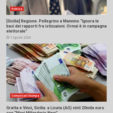
Politica
[Sicilia] Regione. Pellegrino a Mannino “Ignora le
basi dei rapporti fra istizuaioni. Ormai è in campagna
elettorale”
7 Agosto 2026
Comunicati Stampa
Gratta e Vinci, Sicilia: a Licata (AG) vinti 20mila euro
con “Maxi Miliardario New”