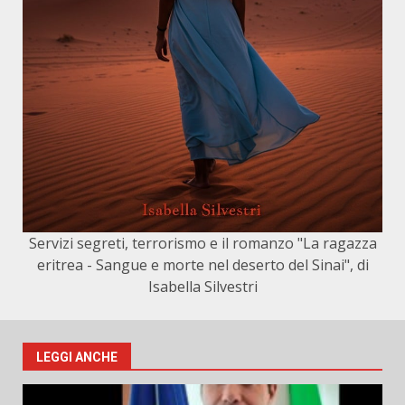
Servizi segreti, terrorismo e il romanzo "La ragazza
eritrea - Sangue e morte nel deserto del Sinai", di
Isabella Silvestri
LEGGI ANCHE