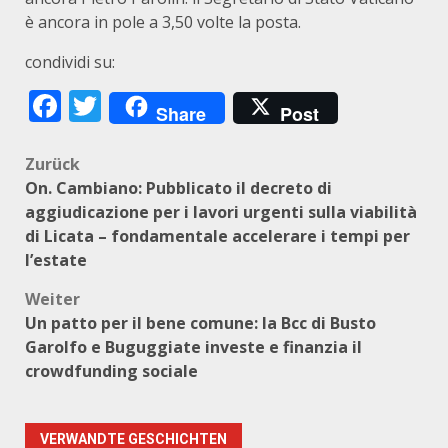
è ancora in pole a 3,50 volte la posta.
condividi su:
Facebook
Twitter
Share
Post
Beitragsnavigation
Zurück
On. Cambiano: Pubblicato il decreto di
aggiudicazione per i lavori urgenti sulla viabilità
di Licata – fondamentale accelerare i tempi per
l’estate
Weiter
Un patto per il bene comune: la Bcc di Busto
Garolfo e Buguggiate investe e finanzia il
crowdfunding sociale
VERWANDTE GESCHICHTEN