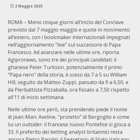
2 Maggio 2025
ROMA – Meno cinque giorni all’inizio del Conclave
previsto dal 7 maggio maggio e quote in movimento
all’estero, con i bookmaker internazionali impegnati
nell’aggiornamento “live” sul successore di Papa
Francesco. Ad avanzare nelle ultime ore, riporta
Agipronews, sono tre dei principali candidati: il
ghanese Peter Turkson, potenzialmente il primo
“Papa nero” della storia, è sceso da 7 a 5 su William
Hill, seguito da Matteo Zuppi, passato da 9 a 6,50, e
da Pierbattista Pizzaballa, ora fissato a 7,50 rispetto
all’11 di inizio settimana.
Nelle ultime ore però, sta prendendo piede il nome
di Jean-Marc Aveline, “protetto” di Bergoglio e come
lui un outsider: il francese nuovo Pontefice si gioca a
33. Il preferito dei betting analyst britannici resta
ancora Pietro Parolin: il Segretario di Stato Vaticano