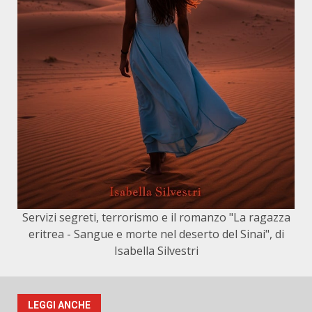
Servizi segreti, terrorismo e il romanzo "La ragazza
eritrea - Sangue e morte nel deserto del Sinai", di
Isabella Silvestri
LEGGI ANCHE