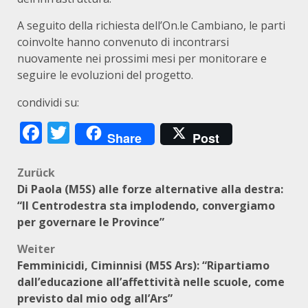
A seguito della richiesta dell’On.le Cambiano, le parti
coinvolte hanno convenuto di incontrarsi
nuovamente nei prossimi mesi per monitorare e
seguire le evoluzioni del progetto.
condividi su:
Facebook
Twitter
Share
Post
Beitragsnavigation
Zurück
Di Paola (M5S) alle forze alternative alla destra:
“Il Centrodestra sta implodendo, convergiamo
per governare le Province”
Weiter
Femminicidi, Ciminnisi (M5S Ars): “Ripartiamo
dall’educazione all’affettività nelle scuole, come
previsto dal mio odg all’Ars”