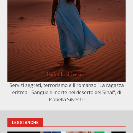
Servizi segreti, terrorismo e il romanzo "La ragazza
eritrea - Sangue e morte nel deserto del Sinai", di
Isabella Silvestri
LEGGI ANCHE