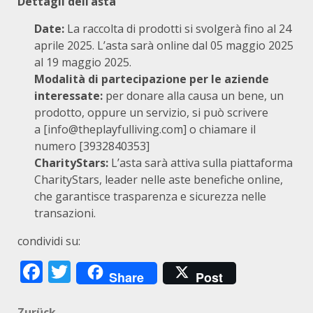
Dettagli dell’asta
Date:
La raccolta di prodotti si svolgerà fino al 24
aprile 2025. L’asta sarà online dal 05 maggio 2025
al 19 maggio 2025.
Modalità di partecipazione per le aziende
interessate:
per donare alla causa un bene, un
prodotto, oppure un servizio, si può scrivere
a [info@theplayfulliving.com] o chiamare il
numero [3932840353]
CharityStars:
L’asta sarà attiva sulla piattaforma
CharityStars, leader nelle aste benefiche online,
che garantisce trasparenza e sicurezza nelle
transazioni.
condividi su:
Facebook
Twitter
Share
Post
Zurück