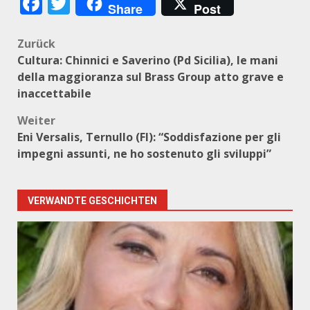
Facebook
Twitter
Share
Post
Beitragsnavigation
Zurück
Cultura: Chinnici e Saverino (Pd Sicilia), le mani
della maggioranza sul Brass Group atto grave e
inaccettabile
Weiter
Eni Versalis, Ternullo (FI): “Soddisfazione per gli
impegni assunti, ne ho sostenuto gli sviluppi”
VERWANDTE GESCHICHTEN