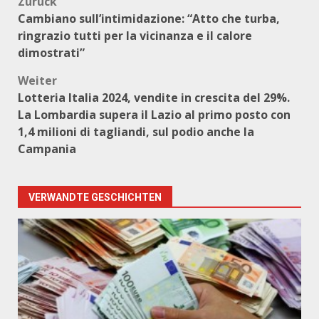
Beitragsnavigation
Zurück
Cambiano sull’intimidazione: “Atto che turba,
ringrazio tutti per la vicinanza e il calore
dimostrati”
Weiter
Lotteria Italia 2024, vendite in crescita del 29%.
La Lombardia supera il Lazio al primo posto con
1,4 milioni di tagliandi, sul podio anche la
Campania
VERWANDTE GESCHICHTEN