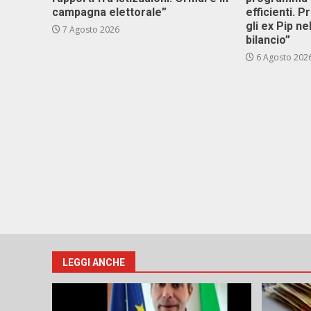
campagna elettorale”
efficienti. P
gli ex Pip ne
7 Agosto 2026
bilancio”
6 Agosto 202
LEGGI ANCHE