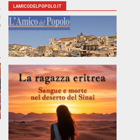
LAMICODELPOPOLO.IT
r
l
a
e