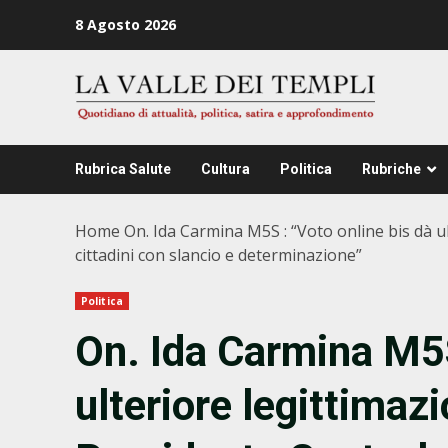
Zum
8 Agosto 2026
Inhalt
springen
Rubrica Salute
Cultura
Politica
Rubriche
Home
On. Ida Carmina M5S : “Voto online bis dà ul
cittadini con slancio e determinazione”
Politica
On. Ida Carmina M5S
ulteriore legittimazi