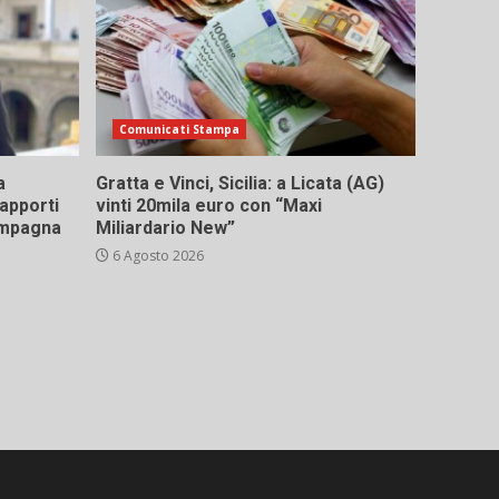
Comunicati Stampa
a
Gratta e Vinci, Sicilia: a Licata (AG)
rapporti
vinti 20mila euro con “Maxi
campagna
Miliardario New”
6 Agosto 2026