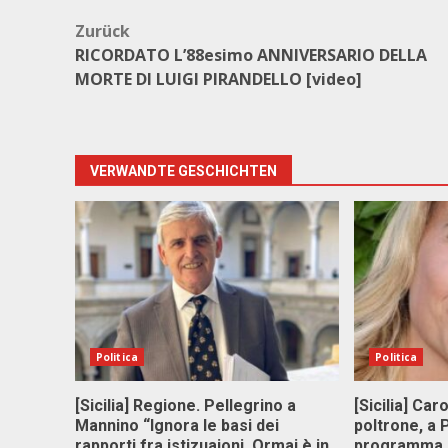
Beitragsnavigation
Zurück
RICORDATO L’88esimo ANNIVERSARIO DELLA
MORTE DI LUIGI PIRANDELLO [video]
VERWANDTE GESCHICHTEN
Politica
Politica
[Sicilia] Regione. Pellegrino a
[Sicilia] Car
Mannino “Ignora le basi dei
poltrone, a
rapporti fra istizuaioni. Ormai è in
programma p