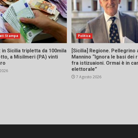
ati Stampa
Politica
in Sicilia tripletta da 100mila
[Sicilia] Regione. Pellegrino 
tto, a Misilmeri (PA) vinti
Mannino “Ignora le basi dei 
uro
fra istizuaioni. Ormai è in 
elettorale”
 2026
7 Agosto 2026