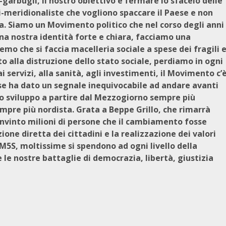
-garbugli, il nostro obiettivo è fermare lo sfacelo delle
ti-meridionaliste che vogliono spaccare il Paese e non
a. Siamo un Movimento politico che nel corso degli anni
a nostra identità forte e chiara, facciamo una
mo che si faccia macelleria sociale a spese dei fragili 
ito alla distruzione dello stato sociale, perdiamo in ogni
ai servizi, alla sanità, agli investimenti, il Movimento c’
base ha dato un segnale inequivocabile ad andare avanti
ello sviluppo a partire dal Mezzogiorno sempre più
pre più nordista. Grata a Beppe Grillo, che rimarrà
onvinto milioni di persone che il cambiamento fosse
ione diretta dei cittadini e la realizzazione dei valori
 M5S, moltissime si spendono ad ogni livello della
le nostre battaglie di democrazia, libertà, giustizia