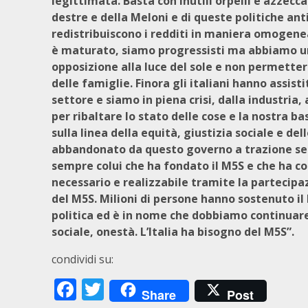
legittimata. Basta con inutili orpelli e azzecca
destre e della Meloni e di queste politiche an
redistribuiscono i redditi in maniera omogene
è maturato, siamo progressisti ma abbiamo un
opposizione alla luce del sole e non permettere
delle famiglie. Finora gli italiani hanno assist
settore e siamo in piena crisi, dalla industria, 
per ribaltare lo stato delle cose e la nostra 
sulla linea della equità, giustizia sociale e d
abbandonato da questo governo a trazione sem
sempre colui che ha fondato il M5S e che ha c
necessario e realizzabile tramite la partecipaz
del M5S. Milioni di persone hanno sostenuto il
politica ed è in nome che dobbiamo continuare 
sociale, onestà. L’Italia ha bisogno del M5S”.
condividi su:
Facebook
Twitter
Share
Post