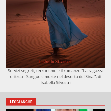
Servizi segreti, terrorismo e il romanzo "La ragazza
eritrea - Sangue e morte nel deserto del Sinai", di
Isabella Silvestri
LEGGI ANCHE