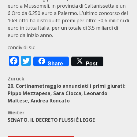
euro a Mussomeli, in provincia di Caltanissetta e un
6 Oro da 6.250 euro a Palermo. L’ultimo concorso del
10eLotto ha distribuito premi per oltre 30,6 milioni di
euro in tutta Italia, per un totale di 3,5 miliardi di
euro da inizio anno.
condividi su:
Facebook
Twitter
Share
Post
Beitragsnavigation
Zurück
20. Cortinametraggio annunciati i primi giurati:
Pippo Mezzapesa, Sara Ciocca, Leonardo
Maltese, Andrea Roncato
Weiter
SENATO, IL DECRETO FLUSSI È LEGGE