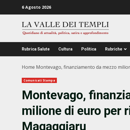
Zum
6 Agosto 2026
Inhalt
springen
Rubrica Salute
Cultura
Politica
Rubriche
Home
Montevago, finanziamento da mezzo milione
Comunicati Stampa
Montevago, finanz
milione di euro per r
Magaggiaru