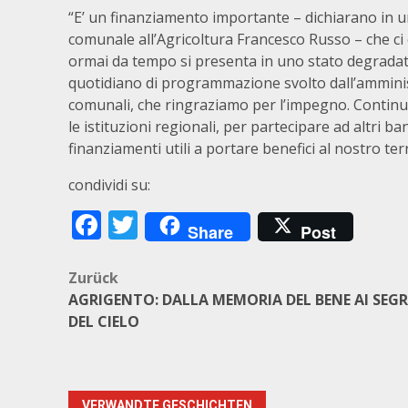
“E’ un finanziamento importante – dichiarano in u
comunale all’Agricoltura Francesco Russo – che ci 
ormai da tempo si presenta in uno stato degradato.
quotidiano di programmazione svolto dall’amministr
comunali, che ringraziamo per l’impegno. Continu
le istituzioni regionali, per partecipare ad altri b
finanziamenti utili a portare benefici al nostro terr
condividi su:
Facebook
Twitter
Share
Post
Beitragsnavigation
Zurück
AGRIGENTO: DALLA MEMORIA DEL BENE AI SEGR
DEL CIELO
VERWANDTE GESCHICHTEN