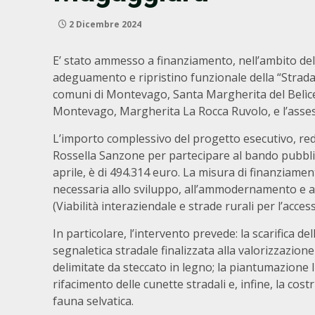
2 Dicembre 2024
E’ stato ammesso a finanziamento, nell’ambito del Ps
adeguamento e ripristino funzionale della “Strada 
comuni di Montevago, Santa Margherita del Belìce 
Montevago, Margherita La Rocca Ruvolo, e l’assess
L’importo complessivo del progetto esecutivo, reda
Rossella Sanzone per partecipare al bando pubblic
aprile, è di 494.314 euro. La misura di finanziamen
necessaria allo sviluppo, all’ammodernamento e all
(Viabilità interaziendale e strade rurali per l’access
In particolare, l’intervento prevede: la scarifica del
segnaletica stradale finalizzata alla valorizzazione 
delimitate da steccato in legno; la piantumazione l
rifacimento delle cunette stradali e, infine, la cos
fauna selvatica.