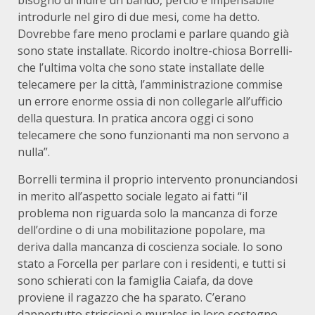
bisogno di indire un bando, perciò è impensabile
introdurle nel giro di due mesi, come ha detto.
Dovrebbe fare meno proclami e parlare quando già
sono state installate. Ricordo inoltre-chiosa Borrelli-
che l’ultima volta che sono state installate delle
telecamere per la città, l’amministrazione commise
un errore enorme ossia di non collegarle all’ufficio
della questura. In pratica ancora oggi ci sono
telecamere che sono funzionanti ma non servono a
nulla”.
Borrelli termina il proprio intervento pronunciandosi
in merito all’aspetto sociale legato ai fatti “il
problema non riguarda solo la mancanza di forze
dell’ordine o di una mobilitazione popolare, ma
deriva dalla mancanza di coscienza sociale. Io sono
stato a Forcella per parlare con i residenti, e tutti si
sono schierati con la famiglia Caiafa, da dove
proviene il ragazzo che ha sparato. C’erano
dappertutto striscioni e murales in loro sostegno.