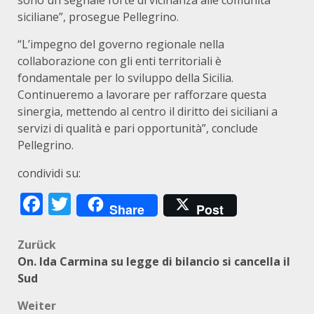
sono un segnale forte di vicinanza alle comunità
siciliane”, prosegue Pellegrino.
“L’impegno del governo regionale nella
collaborazione con gli enti territoriali è
fondamentale per lo sviluppo della Sicilia.
Continueremo a lavorare per rafforzare questa
sinergia, mettendo al centro il diritto dei siciliani a
servizi di qualità e pari opportunità”, conclude
Pellegrino.
condividi su:
Facebook
Twitter
Share
Post
Beitragsnavigation
Zurück
On. Ida Carmina su legge di bilancio si cancella il
Sud
Weiter