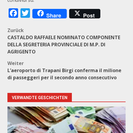
condividi su:
Facebook
Twitter
Share
Post
Beitragsnavigation
Zurück
CASTALDO RAFFAELE NOMINATO COMPONENTE
DELLA SEGRETERIA PROVINCIALE DI M.P. DI
AGRIGENTO
Weiter
L’aeroporto di Trapani Birgi conferma il milione
di passeggeri per il secondo anno consecutivo
VERWANDTE GESCHICHTEN