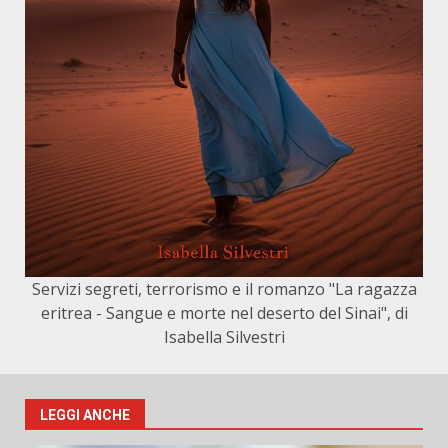
Servizi segreti, terrorismo e il romanzo "La ragazza
eritrea - Sangue e morte nel deserto del Sinai", di
Isabella Silvestri
LEGGI ANCHE