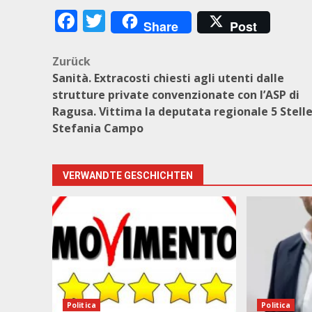
Facebook
Twitter
Share
Post
Beitragsnavigation
Zurück
Sanità. Extracosti chiesti agli utenti dalle
strutture private convenzionate con l’ASP di
Ragusa. Vittima la deputata regionale 5 Stell
Stefania Campo
VERWANDTE GESCHICHTEN
Politica
Politica