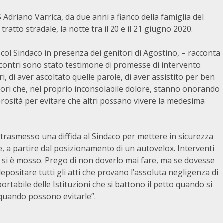
driano Varrica, da due anni a fianco della famiglia del
ratto stradale, la notte tra il 20 e il 21 giugno 2020.
i col Sindaco in presenza dei genitori di Agostino, – racconta
incontri sono stato testimone di promesse di intervento
i, di aver ascoltato quelle parole, di aver assistito per ben
itori che, nel proprio inconsolabile dolore, stanno onorando
erosità per evitare che altri possano vivere la medesima
trasmesso una diffida al Sindaco per mettere in sicurezza
e, a partire dal posizionamento di un autovelox. Interventi
lla si è mosso. Prego di non doverlo mai fare, ma se dovesse
depositare tutti gli atti che provano l’assoluta negligenza di
ortabile delle Istituzioni che si battono il petto quando si
 quando possono evitarle”.