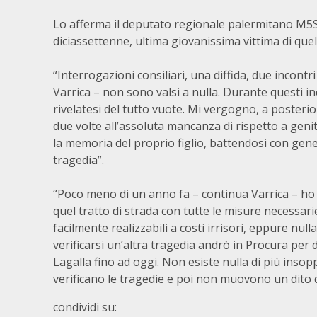
Lo afferma il deputato regionale palermitano M5S A
diciassettenne, ultima giovanissima vittima di quel t
“Interrogazioni consiliari, una diffida, due incontr
Varrica – non sono valsi a nulla. Durante questi 
rivelatesi del tutto vuote. Mi vergogno, a posterior
due volte all’assoluta mancanza di rispetto a gen
la memoria del proprio figlio, battendosi con gen
tragedia”.
“Poco meno di un anno fa – continua Varrica – ho 
quel tratto di strada con tutte le misure necessari
facilmente realizzabili a costi irrisori, eppure nu
verificarsi un’altra tragedia andrò in Procura per 
Lagalla fino ad oggi. Non esiste nulla di più insopp
verificano le tragedie e poi non muovono un dito
condividi su: