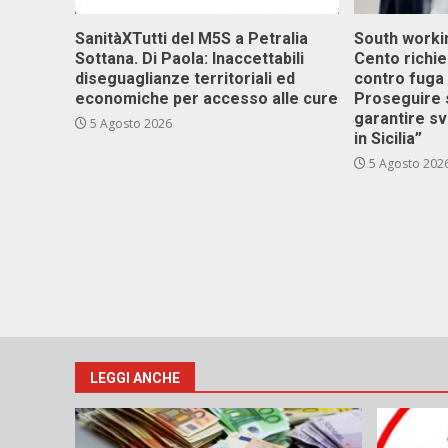
SanitàXTutti del M5S a Petralia
South workin
Sottana. Di Paola: Inaccettabili
Cento richi
diseguaglianze territoriali ed
contro fuga 
economiche per accesso alle cure
Proseguire 
garantire s
5 Agosto 2026
in Sicilia”
5 Agosto 202
LEGGI ANCHE