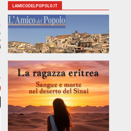
LAMICODELPOPOLO.IT
r
a
o
4