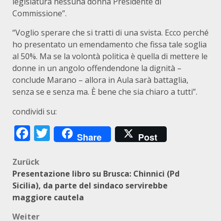
legislatura nessuna donna Presidente di
Commissione”.
“Voglio sperare che si tratti di una svista. Ecco perché
ho presentato un emendamento che fissa tale soglia
al 50%. Ma se la volontà politica è quella di mettere le
donne in un angolo offendendone la dignità –
conclude Marano – allora in Aula sarà battaglia,
senza se e senza ma. È bene che sia chiaro a tutti”.
condividi su:
Facebook
Twitter
Share
Post
Beitragsnavigation
Zurück
Presentazione libro su Brusca: Chinnici (Pd
Sicilia), da parte del sindaco servirebbe
maggiore cautela
Weiter