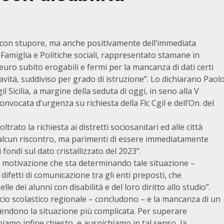
con stupore, ma anche positivamente dell’immediata
 Famiglia e Politiche sociali, rappresentato stamane in
 euro subito erogabili e fermi per la mancanza di dati certi
avità, suddiviso per grado di istruzione”. Lo dichiarano Paol
gil Sicilia, a margine della seduta di oggi, in seno alla V
ocata d’urgenza su richiesta della Flc Cgil e dell’On. del
ltrato la richiesta ai distretti sociosanitari ed alle città
e alcun riscontro, ma parimenti di essere immediatamente
 fondi sul dato cristallizzato del 2023”.
le motivazione che sta determinando tale situazione –
 difetti di comunicazione tra gli enti preposti, che
le dei alunni con disabilità e del loro diritto allo studio”.
icio scolastico regionale – concludono – e la mancanza di un
rendono la situazione più complicata. Per superare
iamo infine chiesto, e auspichiamo in tal senso, la