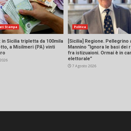
ati Stampa
Politica
in Sicilia tripletta da 100mila
[Sicilia] Regione. Pellegrino 
tto, a Misilmeri (PA) vinti
Mannino “Ignora le basi dei 
uro
fra istizuaioni. Ormai è in 
elettorale”
 2026
7 Agosto 2026