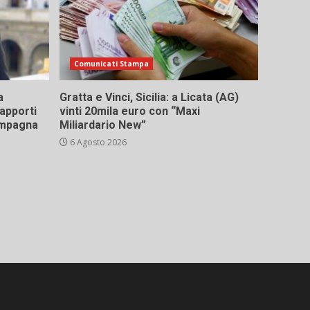
Comunicati Stampa
a
Gratta e Vinci, Sicilia: a Licata (AG)
rapporti
vinti 20mila euro con “Maxi
campagna
Miliardario New”
6 Agosto 2026