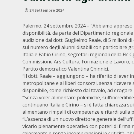
24 Settembre 2024
Palermo, 24 settembre 2024 – “Abbiamo appreso 
disponibilità, da parte del Dipartimento regionale
audizione dal dott. Guglielmo Reale, di 5 milioni di
sul numero degli alunni disabili con particolare gr
Italia e Fabio Cirino, segretari regionali della Flc C
Commissione Ars Cultura, Formazione e Lavoro, conv
Partito democratico Valentina Chinnici.
“Il dott. Reale – aggiungono – ha riferito di aver ino
metropolitane e ai liberi consorzi, senza ricever
disponibile, come richiesto dal tavolo, ad erogare i
“Senza voler alimentare polemiche, sull’incredibi
continuano Italia e Cirino – si è fatta chiarezza sui
alimentano rimpalli di competenze e ritardi sulla pel
“L’assenza di un nuovo direttore generale dell’uff
vicario pienamente operativo con poteri di firma 
celermente e senza incomprensioni le criticità, abb