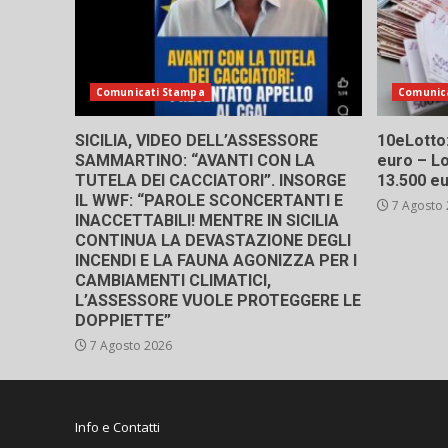
Comunicati Stampa
Comunic
SICILIA, VIDEO DELL’ASSESSORE
10eLotto: 
SAMMARTINO: “AVANTI CON LA
euro – Lo
TUTELA DEI CACCIATORI”. INSORGE
13.500 e
IL WWF: “PAROLE SCONCERTANTI E
7 Agosto
INACCETTABILI! MENTRE IN SICILIA
CONTINUA LA DEVASTAZIONE DEGLI
INCENDI E LA FAUNA AGONIZZA PER I
CAMBIAMENTI CLIMATICI,
L’ASSESSORE VUOLE PROTEGGERE LE
DOPPIETTE”
7 Agosto 2026
Info e Contatti