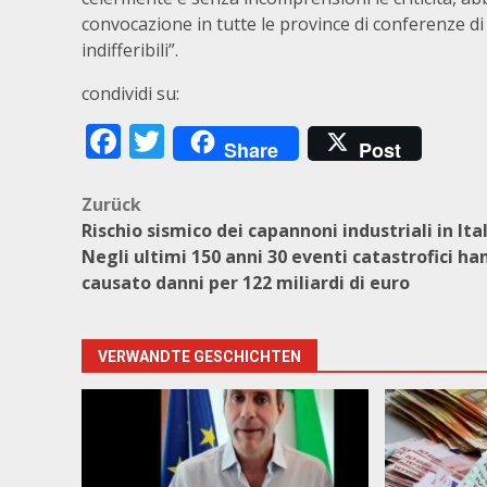
convocazione in tutte le province di conferenze di s
indifferibili”.
condividi su:
Facebook
Twitter
Share
Post
Beitragsnavigation
Zurück
Rischio sismico dei capannoni industriali in Ital
Negli ultimi 150 anni 30 eventi catastrofici ha
causato danni per 122 miliardi di euro
VERWANDTE GESCHICHTEN