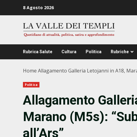
Zum
8 Agosto 2026
Inhalt
springen
Rubrica Salute
Cultura
Politica
Rubriche
Home
Allagamento Galleria Letojanni in A18, Mara
Politica
Allagamento Galleri
Marano (M5s): “Subi
all’Ars”