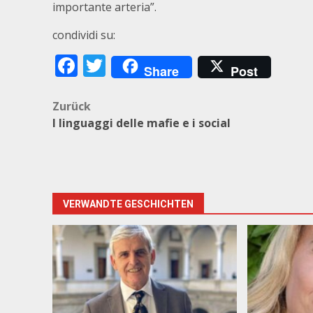
importante arteria”.
condividi su:
Facebook
Twitter
Share
Post
Beitragsnavigation
Zurück
I linguaggi delle mafie e i social
VERWANDTE GESCHICHTEN