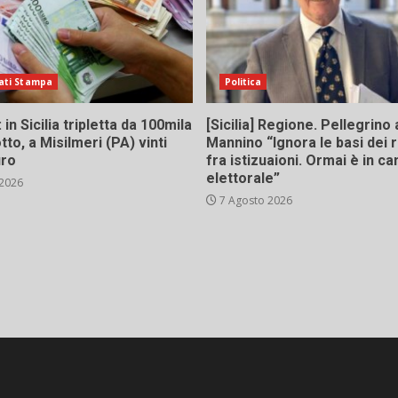
ati Stampa
Politica
in Sicilia tripletta da 100mila
[Sicilia] Regione. Pellegrino 
tto, a Misilmeri (PA) vinti
Mannino “Ignora le basi dei 
uro
fra istizuaioni. Ormai è in 
elettorale”
 2026
7 Agosto 2026