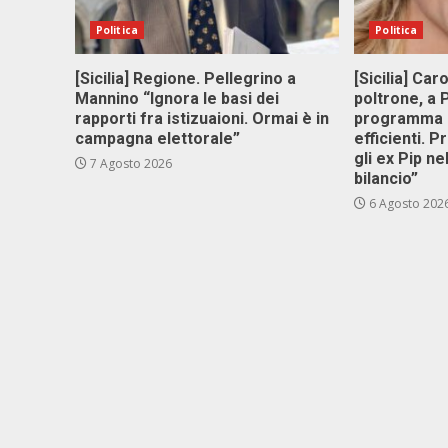
Politica
Politica
[Sicilia] Regione. Pellegrino a
[Sicilia] Car
Mannino “Ignora le basi dei
poltrone, a
rapporti fra istizuaioni. Ormai è in
programma p
campagna elettorale”
efficienti. P
gli ex Pip ne
7 Agosto 2026
bilancio”
6 Agosto 202