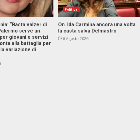
Politica
onia: “Basta valzer di
On. Ida Carmina ancora una volta
 Palermo serve un
la casta salva Delmastro
er giovani e servizi
6 Agosto 2026
ronta alla battaglia per
lla variazione di
6