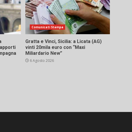
Comunicati Stampa
a
Gratta e Vinci, Sicilia: a Licata (AG)
rapporti
vinti 20mila euro con “Maxi
campagna
Miliardario New”
6 Agosto 2026