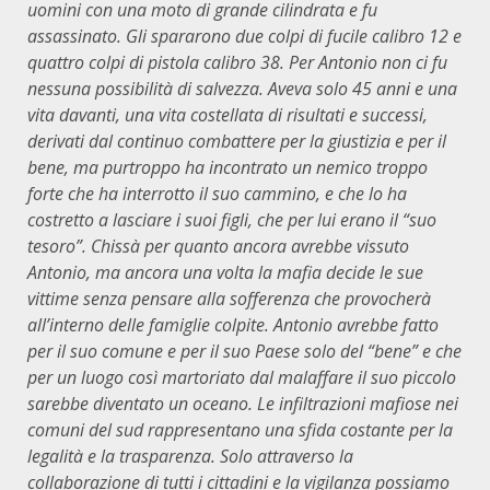
uomini con una moto di grande cilindrata e
fu
assassinato. Gli
spararono
due
colpi di fucile calibro 12 e
quattro colpi di pistola calibro 38. Per Antonio non ci fu
nessuna possibilità
di salvezza
. Aveva solo 45 anni e una
vita davanti, una vita costellata di risultati e successi,
derivati dal continuo combattere per la giustizia e per il
bene, ma
purtroppo
ha incontrato un nemico troppo
forte che ha interrotto il suo cammino, e che lo ha
costretto a lasciare i suoi figli, che per lui erano il “suo
tesoro”. Chissà per quanto ancora avrebbe vissuto
Antonio, ma ancora una volta la mafia decide le sue
vittime senza pensare alla sofferenza che provocherà
all’interno delle famiglie colpite. Antonio avrebbe fatto
per il suo comune e per il suo Paese solo
del “bene” e che
per
un luogo così martoriato
dal malaffare
il suo piccolo
sarebbe diventato un oceano.
Le infiltrazioni mafiose nei
comuni del sud rappresentano una sfida costante per la
legalità e la trasparenza. Solo attraverso la
collaborazione di tutti i cittadini e la vigilanza possiamo