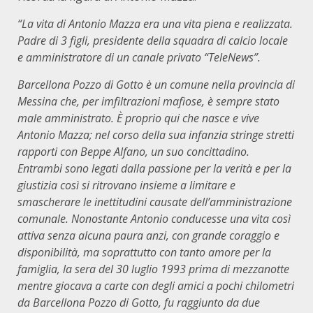
“
La vita di Antonio Mazza era una vita piena e realizzata.
Padre di 3 figli, presidente della squadra di calcio locale
e amministratore di un canale privato “TeleNews”.
Barcellona Pozzo di Gotto è un comune nella provincia di
Messina che, p
er imfiltrazioni
mafi
ose,
è sempre stato
male
amministrato
.
È proprio qui che nasce
e vive
Antonio Mazza
;
nel corso della sua infanzia stringe
stretti
rapporti con Beppe Alfano, un suo concittadino.
Entrambi
sono
legati dalla passione per la verità e per la
giustizia
co
s
ì si ri
trov
ano
insieme
a
limitare e
smascherare le inettitudini causate
dell’amministrazione
comun
ale.
Nonostante Antonio conducesse una vita così
attiva senza alcuna paura anzi, con grande coraggio e
disponibilità, ma soprattutto con tanto amore per la
famiglia, la sera del 30 luglio 1993 prima di mezzanotte
mentre giocava a carte con degli amici a pochi chilometri
da Barcellona
Pozzo di Gotto, fu raggiunto da due