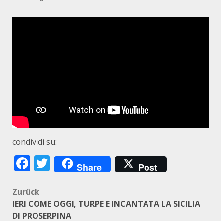
condividi su:
Facebook
Twitter
Share
Post
Beitragsnavigation
Zurück
IERI COME OGGI, TURPE E INCANTATA LA SICILIA
DI PROSERPINA