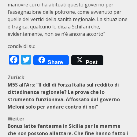
manovre cui ci ha abituati questo governo per
l’assegnazione delle poltrone, come avvenuto per
quelle dei vertici della sanità regionale. La situazione
è tragica, qualcuno lo dica a Schifani che,
evidentemente, non se n’è ancora accorto”
condividi su:
Facebook
Twitter
Share
Post
Beitragsnavigation
Zurück
M5S all’Ars: “Il ddl di Forza Italia sul reddito di
cittadinanza regionale? La prova che lo
strumento funzionava. Affossato dal governo
Meloni solo per andare contro di noi”
Weiter
Bonus latte fantasma in Sicilia per le mamme
che non possono allattare. Che fine hanno fatto i