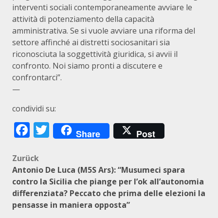
interventi sociali contemporaneamente avviare le
attività di potenziamento della capacità
amministrativa. Se si vuole avviare una riforma del
settore affinché ai distretti sociosanitari sia
riconosciuta la soggettività giuridica, si avvii il
confronto. Noi siamo pronti a discutere e
confrontarci”.
—
condividi su:
Facebook
Twitter
Share
Post
Beitragsnavigation
Zurück
Antonio De Luca (M5S Ars): “Musumeci spara
contro la Sicilia che piange per l’ok all’autonomia
differenziata? Peccato che prima delle elezioni la
pensasse in maniera opposta”