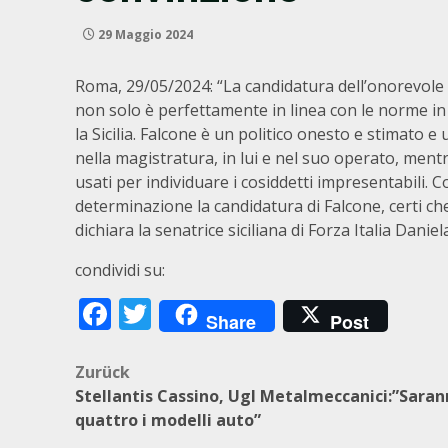
29 Maggio 2024
Roma, 29/05/2024: “La candidatura dell’onorevole
non solo è perfettamente in linea con le norme in 
la Sicilia. Falcone è un politico onesto e stimato
nella magistratura, in lui e nel suo operato, ment
usati per individuare i cosiddetti impresentabili
determinazione la candidatura di Falcone, certi che
dichiara la senatrice siciliana di Forza Italia Danie
condividi su:
Facebook
Twitter
Share
Post
Beitragsnavigation
Zurück
Stellantis Cassino, Ugl Metalmeccanici:”Sara
quattro i modelli auto”