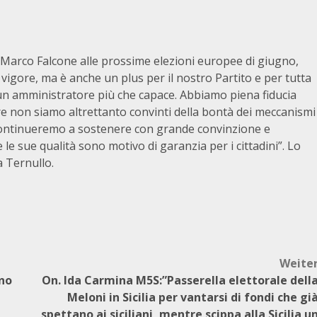
 Marco Falcone alle prossime elezioni europee di giugno,
vigore, ma è anche un plus per il nostro Partito e per tutta
 e un amministratore più che capace. Abbiamo piena fiducia
re non siamo altrettanto convinti della bontà dei meccanismi
. Continueremo a sostenere con grande convinzione e
 le sue qualità sono motivo di garanzia per i cittadini”. Lo
la Ternullo.
Weite
nno
On. Ida Carmina M5S:”Passerella elettorale dell
Meloni in Sicilia per vantarsi di fondi che gi
spettano ai siciliani, mentre scippa alla Sicilia u