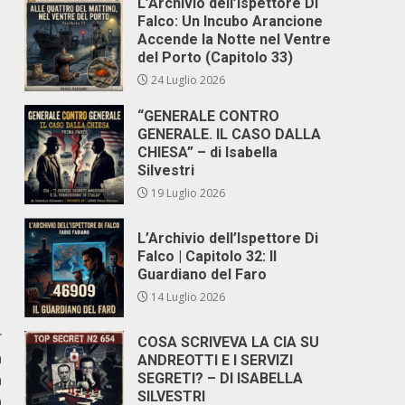
L’Archivio dell’Ispettore Di
Falco: Un Incubo Arancione
Accende la Notte nel Ventre
del Porto (Capitolo 33)
24 Luglio 2026
“GENERALE CONTRO
GENERALE. IL CASO DALLA
CHIESA” – di Isabella
Silvestri
19 Luglio 2026
L’Archivio dell’Ispettore Di
Falco | Capitolo 32: Il
Guardiano del Faro
14 Luglio 2026
r
COSA SCRIVEVA LA CIA SU
a
ANDREOTTI E I SERVIZI
à
SEGRETI? – DI ISABELLA
SILVESTRI
n