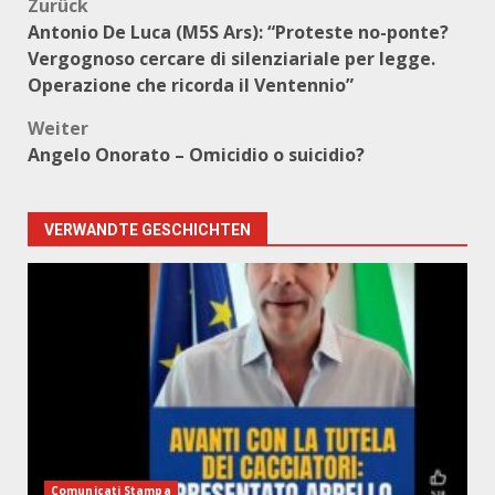
Beitragsnavigation
Zurück
Antonio De Luca (M5S Ars): “Proteste no-ponte?
Vergognoso cercare di silenziariale per legge.
Operazione che ricorda il Ventennio”
Weiter
Angelo Onorato – Omicidio o suicidio?
VERWANDTE GESCHICHTEN
Comunicati Stampa