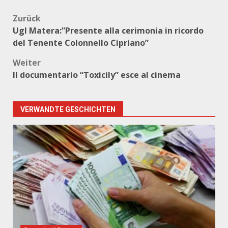
Beitragsnavigation
Zurück
Ugl Matera:”Presente alla cerimonia in ricordo
del Tenente Colonnello Cipriano”
Weiter
Il documentario “Toxicily” esce al cinema
VERWANDTE GESCHICHTEN