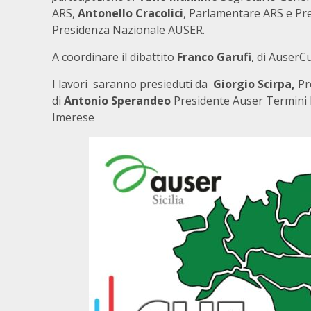
ARS,
Antonello Cracolici
, Parlamentare ARS e Pr
Presidenza Nazionale AUSER.
A coordinare il dibattito
Franco Garufi
, di AuserCu
I lavori saranno presieduti da
Giorgio Scirpa,
Pr
di
Antonio Sperandeo
Presidente Auser Termini
Imerese