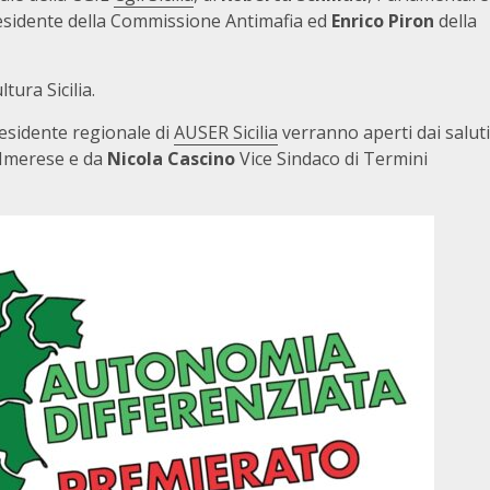
esidente della Commissione Antimafia ed
Enrico Piron
della
ltura Sicilia.
esidente regionale di
AUSER Sicilia
verranno aperti dai saluti
 Imerese e da
Nicola Cascino
Vice Sindaco di Termini