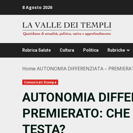
Zum
8 Agosto 2026
Inhalt
springen
Rubrica Salute
Cultura
Politica
Rubriche
Home
AUTONOMIA DIFFERENZIATA – PREMIERAT
Comunicati Stampa
AUTONOMIA DIFFE
PREMIERATO: CHE 
TESTA?