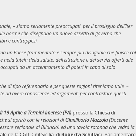
ale, – siamo seriamente preoccupati per il prosieguo dell’iter
delle norme che disegnano un nuovo assetto di governo che
ibri e contrappesi.
gna un Paese frammentato e sempre più disuguale che finisce col
ella tutela della salute, dell’istruzione e dei servizi offerti alle
ccupati da un accentramento di poteri in capo al solo
he di tipo referendario e per queste ragioni riteniamo utile –
ente ad avere conoscenze ed argomenti per contrastare questi
ì 19 Aprile a Termini Imerese (PA)
presso la Chiesa di
he si aprirà con le relazioni di
Gianliborio Mazzola
(Docente
sessore regionale al Bilancio) ed una tavola rotonda che vedrà la
ale della CGIL
Cgil Sicilia
, di
Roberta Schillaci
, Parlamentare