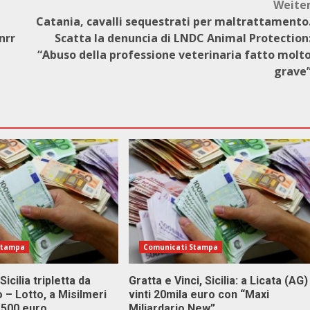
Weite
Catania, cavalli sequestrati per maltrattamento
nrr
Scatta la denuncia di LNDC Animal Protection
“Abuso della professione veterinaria fatto molt
grave
Stampa
Comunicati Stampa
Sicilia tripletta da
Gratta e Vinci, Sicilia: a Licata (AG)
 – Lotto, a Misilmeri
vinti 20mila euro con “Maxi
3.500 euro
Miliardario New”