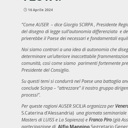
16 Aprile 2024
“Come AUSER – dice Giorgio SCIRPA , Presidente Region
del disegno di legge sull’autonomia differenziata e 
priverebbe il Paese dei necessari e fondamentali equil
Noi siamo contrari a una idea di autonomia che dise
determinare
un’ulteriore inaccettabile frammentazione n
comunità, così come siamo parimenti fortemente preo
Presidente del Consiglio.
Su questi temi si condurrà nel Paese una battaglia anc
conclude Scirpa – “attrezzare” il nostro gruppo dirig
processi”.
Per queste ragioni AUSER SICILIA organizza per
Venerd
S.Caterina d’Alessandria)
una giornata seminariale c
Masters di LUISS e La Sapienza) e
Franco Piro
(già As
partecipazione di
Alfio Mannino
Segretario Gener