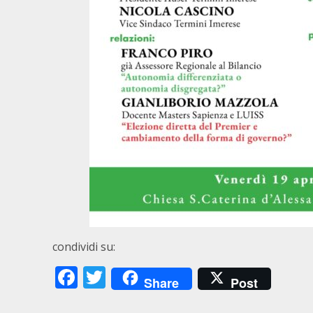
condividi su:
Facebook
Twitter
Share
Post