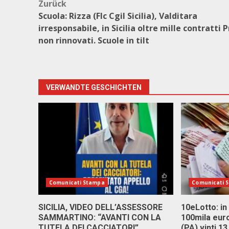
Beitragsnavigation
Zurück
Scuola: Rizza (Flc Cgil Sicilia), Valditara
irresponsabile, in Sicilia oltre mille contratti P
non rinnovati. Scuole in tilt
VERWANDTE GESCHICHTEN
Comunicati Stampa
Comunicati 
SICILIA, VIDEO DELL’ASSESSORE
10eLotto: in 
SAMMARTINO: “AVANTI CON LA
100mila euro
TUTELA DEI CACCIATORI”.
(PA) vinti 1