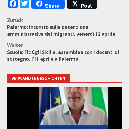
Facebook
Twitter
Share
Post
Beitragsnavigation
Zurück
Palermo: incontro sulla detenzione
amministrativa dei migranti, venerdì 12 aprile
Weiter
Scuola: Flc Cgil Sicilia, assemblea con i docenti di
sostegno, l’11 aprile a Palermo
VERWANDTE GESCHICHTEN