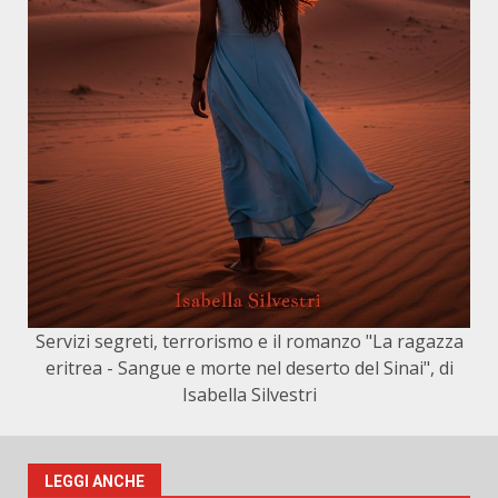
Servizi segreti, terrorismo e il romanzo "La ragazza
eritrea - Sangue e morte nel deserto del Sinai", di
Isabella Silvestri
LEGGI ANCHE