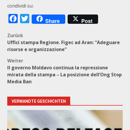
condividi su:
Facebook
Twitter
Share
Post
Beitragsnavigation
Zurück
Uffici stampa Regione. Figec ad Aran: “Adeguare
risorse e organizzazione”
Weiter
Il governo Moldavo continua la repressione
mirata della stampa – La posizione dell’Ong Stop
Media Ban
VERWANDTE GESCHICHTEN