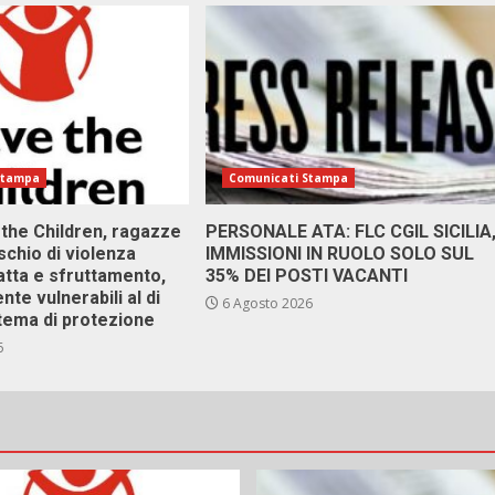
Stampa
Comunicati Stampa
 the Children, ragazze
PERSONALE ATA: FLC CGIL SICILIA
ischio di violenza
IMMISSIONI IN RUOLO SOLO SUL
atta e sfruttamento,
35% DEI POSTI VACANTI
nte vulnerabili al di
6 Agosto 2026
stema di protezione
6