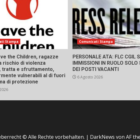
ati Stampa
Comunicati Stampa
ve the Children, ragazze
PERSONALE ATA: FLC CGIL SI
a rischio di violenza
IMMISSIONI IN RUOLO SOLO
 tratta e sfruttamento,
DEI POSTI VACANTI
rmente vulnerabili al di fuori
6 Agosto 2026
ma di protezione
 2026
berrecht © Alle Rechte vorbehalten.
|
DarkNews
von AF th