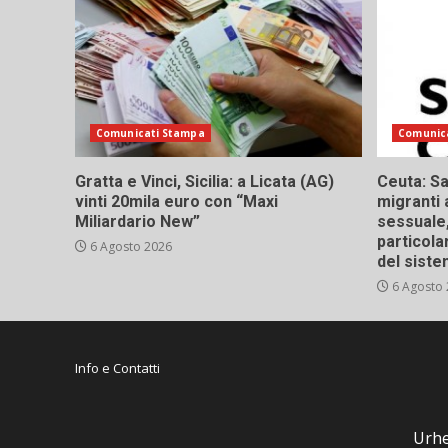
Comunicati Stampa
Comunic
Gratta e Vinci, Sicilia: a Licata (AG)
Ceuta: Sa
vinti 20mila euro con “Maxi
migranti 
Miliardario New”
sessuale,
particola
6 Agosto 2026
del siste
6 Agosto
Info e Contatti
Urhe