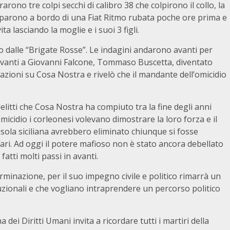
rarono tre colpi secchi di calibro 38 che colpirono il collo, la
capparono a bordo di una Fiat Ritmo rubata poche ore prima e
ita lasciando la moglie e i suoi 3 figli.
o dalle “Brigate Rosse”. Le indagini andarono avanti per
davanti a Giovanni Falcone, Tommaso Buscetta, diventato
mazioni su Cosa Nostra e rivelò che il mandante dell’omicidio
delitti che Cosa Nostra ha compiuto tra la fine degli anni
micidio i corleonesi volevano dimostrare la loro forza e il
l’isola siciliana avrebbero eliminato chiunque si fosse
fari. Ad oggi il potere mafioso non è stato ancora debellato
fatti molti passi in avanti.
rminazione, per il suo impegno civile e politico rimarrà un
uzionali e che vogliano intraprendere un percorso politico
dei Diritti Umani invita a ricordare tutti i martiri della