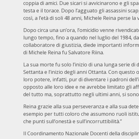
coppia di amici. Due sicari si avvicinarono e gli spa
testa e il torace. Dopo l’agguato gli assassini s
così, a l’età di soli 48 anni, Michele Reina perse la v
Dopo circa una un’ora, l’omicidio venne rivendicat
lungo tempo, fino a quando nel luglio del 1984, 
collaboratore di giustizia, diede importanti infor
di Michele Reina fu Salvatore Riina.
La sua morte fu solo l’inizio di una lunga serie di 
Settanta e l’inizio degli anni Ottanta. Con questo o
loro potere, infatti, pur di diventare i padroni del
opposto alle loro idee e ne avrebbe limitato gli af
del tutto ma, soprattutto negli ultimi anni, si sono 
Reina grazie alla sua perseveranza e alla sua dete
esempio per tutti coloro che assumono ruoli istit
che punti sull’onestà e sull’incorruttibilità.”
Il Coordinamento Nazionale Docenti della disciplina 