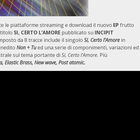
tte le piattaforme streaming e download il nuovo
EP
frutto
titolo
SI, CERTO L’AMORE
pubblicato su
INCIPIT
omposto da 8 tracce include il singolo
Si, Certo l’Amore
in
 inedito
Non + Tu
ed una serie di componimenti, variazioni ed
strale sul tema portante di
Si, Certo l’Amore.
Più
, Elastic Brass, New wave, Post atomic.