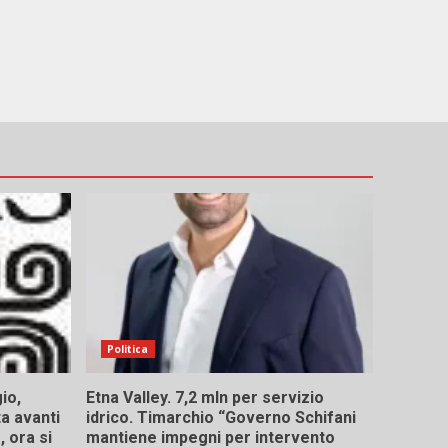
Politica
io,
Etna Valley. 7,2 mln per servizio
ta avanti
idrico. Timarchio “Governo Schifani
 ora si
mantiene impegni per intervento