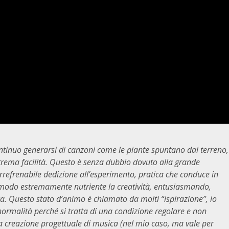
ntinuo generarsi di canzoni come le piante spuntano dal terreno,
rema facilità. Questo è senza dubbio dovuto alla grande
irrefrenabile dedizione all’esperimento, pratica che conduce in
in modo estremamente nutriente la creatività, entusiasmando,
ica. Questo stato d’animo è chiamato da molti “ispirazione”, io
normalità perché si tratta di una condizione regolare e non
la creazione progettuale di musica (nel mio caso, ma vale per