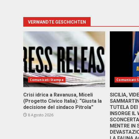
VERWANDTE GESCHICHTEN
Comunicati Stampa
Comunicati 
Crisi idrica a Ravanusa, Miceli
SICILIA, VI
(Progetto Civico Italia): “Giusta la
SAMMARTINO
decisione del sindaco Pitrola”
TUTELA DEI
INSORGE IL
8 Agosto 2026
SCONCERTAN
MENTRE IN 
DEVASTAZIO
LA FAUNA A