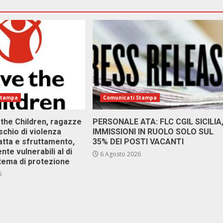
Stampa
Comunicati Stampa
 the Children, ragazze
PERSONALE ATA: FLC CGIL SICILIA
ischio di violenza
IMMISSIONI IN RUOLO SOLO SUL
atta e sfruttamento,
35% DEI POSTI VACANTI
nte vulnerabili al di
6 Agosto 2026
stema di protezione
6