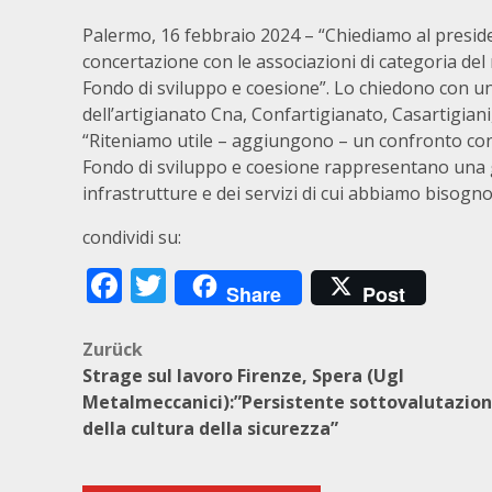
Palermo, 16 febbraio 2024 – “Chiediamo al presiden
concertazione con le associazioni di categoria del m
Fondo di sviluppo e coesione”. Lo chiedono con un
dell’artigianato Cna, Confartigianato, Casartigiani,
“Riteniamo utile – aggiungono – un confronto con 
Fondo di sviluppo e coesione rappresentano una 
infrastrutture e dei servizi di cui abbiamo bisogno
condividi su:
Facebook
Twitter
Share
Post
Beitragsnavigation
Zurück
Strage sul lavoro Firenze, Spera (Ugl
Metalmeccanici):”Persistente sottovalutazio
della cultura della sicurezza”