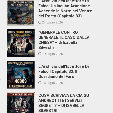
L’Archivio dell’Ispettore Di
Falco: Un Incubo Arancione
Accende la Notte nel Ventre
del Porto (Capitolo 33)
24 Luglio 2026
“GENERALE CONTRO
GENERALE. IL CASO DALLA
CHIESA” – di Isabella
Silvestri
19 Luglio 2026
L’Archivio dell’Ispettore Di
Falco | Capitolo 32: Il
Guardiano del Faro
r
14 Luglio 2026
l
”
COSA SCRIVEVA LA CIA SU
ANDREOTTI E I SERVIZI
SEGRETI? – DI ISABELLA
SILVESTRI