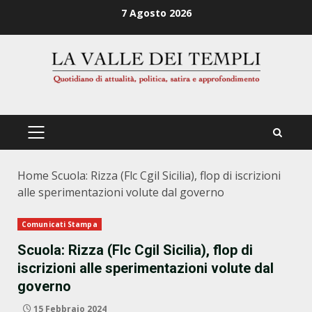
Zum
7 Agosto 2026
Inhalt
springen
PRIMÄRES
MENÜ
Home
Scuola: Rizza (Flc Cgil Sicilia), flop di iscrizioni
alle sperimentazioni volute dal governo
Comunicati Stampa
Scuola: Rizza (Flc Cgil Sicilia), flop di
iscrizioni alle sperimentazioni volute dal
governo
15 Febbraio 2024