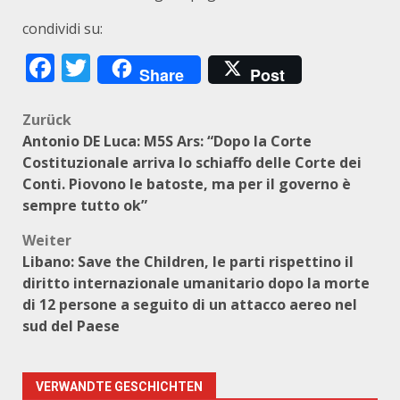
condividi su:
Facebook
Twitter
Share
Post
Beitragsnavigation
Zurück
Antonio DE Luca: M5S Ars: “Dopo la Corte
Costituzionale arriva lo schiaffo delle Corte dei
Conti. Piovono le batoste, ma per il governo è
sempre tutto ok”
Weiter
Libano: Save the Children, le parti rispettino il
diritto internazionale umanitario dopo la morte
di 12 persone a seguito di un attacco aereo nel
sud del Paese
VERWANDTE GESCHICHTEN