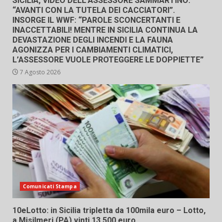
SICILIA, VIDEO DELL’ASSESSORE SAMMARTINO:
“AVANTI CON LA TUTELA DEI CACCIATORI”.
INSORGE IL WWF: “PAROLE SCONCERTANTI E
INACCETTABILI! MENTRE IN SICILIA CONTINUA LA
DEVASTAZIONE DEGLI INCENDI E LA FAUNA
AGONIZZA PER I CAMBIAMENTI CLIMATICI,
L’ASSESSORE VUOLE PROTEGGERE LE DOPPIETTE”
7 Agosto 2026
Comunicati Stampa
10eLotto: in Sicilia tripletta da 100mila euro – Lotto,
a Misilmeri (PA) vinti 13.500 euro