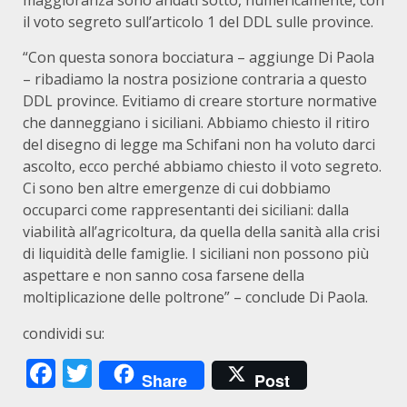
maggioranza sono andati sotto, numericamente, con
il voto segreto sull’articolo 1 del DDL sulle province.
“Con questa sonora bocciatura – aggiunge Di Paola
– ribadiamo la nostra posizione contraria a questo
DDL province. Evitiamo di creare storture normative
che danneggiano i siciliani. Abbiamo chiesto il ritiro
del disegno di legge ma Schifani non ha voluto darci
ascolto, ecco perché abbiamo chiesto il voto segreto.
Ci sono ben altre emergenze di cui dobbiamo
occuparci come rappresentanti dei siciliani: dalla
viabilità all’agricoltura, da quella della sanità alla crisi
di liquidità delle famiglie. I siciliani non possono più
aspettare e non sanno cosa farsene della
moltiplicazione delle poltrone” – conclude Di Paola.
condividi su:
Facebook
Twitter
Share
Post