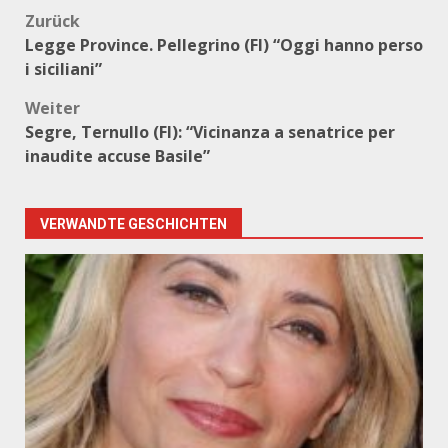
Beitragsnavigation
Zurück
Legge Province. Pellegrino (FI) “Oggi hanno perso
i siciliani”
Weiter
Segre, Ternullo (FI): “Vicinanza a senatrice per
inaudite accuse Basile”
VERWANDTE GESCHICHTEN