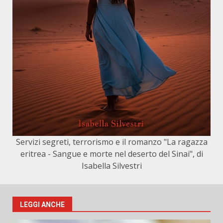
Servizi segreti, terrorismo e il romanzo "La ragazza
eritrea - Sangue e morte nel deserto del Sinai", di
Isabella Silvestri
LEGGI ANCHE