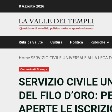
Zum
8 Agosto 2026
Inhalt
springen
Rubrica Salute
Cultura
Politica
Rubriche
Home
SERVIZIO CIVILE UNIVERSALE ALLA LEGA DE
Comunicati Stampa
SERVIZIO CIVILE 
DEL FILO D’ORO: P
APERTE LE ISCRIZIO