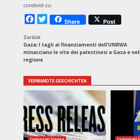
condividi su:
Facebook
Twitter
Share
Post
Beitragsnavigation
Zurück
Gaza: I tagli ai finanziamenti dell’UNRWA
minacciano le vite dei palestinesi a Gaza e nel
regione
VERWANDTE GESCHICHTEN
Comunicati Stampa
Comunicati 