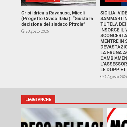
Crisi idrica a Ravanusa, Miceli
SICILIA, VI
(Progetto Civico Italia): “Giusta la
SAMMARTINO
decisione del sindaco Pitrola”
TUTELA DEI
INSORGE IL
8 Agosto 2026
SCONCERTAN
MENTRE IN 
DEVASTAZIO
LA FAUNA A
CAMBIAMENT
L’ASSESSO
LE DOPPIET
7 Agosto 202
LEGGI ANCHE