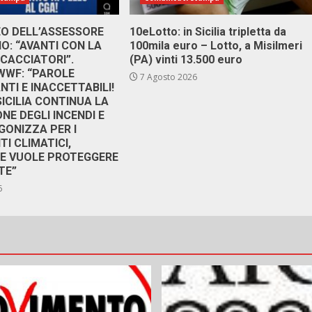
DEO DELL’ASSESSORE
10eLotto: in Sicilia tripletta da
: “AVANTI CON LA
100mila euro – Lotto, a Misilmeri
 CACCIATORI”.
(PA) vinti 13.500 euro
 WWF: “PAROLE
7 Agosto 2026
TI E INACCETTABILI!
SICILIA CONTINUA LA
NE DEGLI INCENDI E
GONIZZA PER I
I CLIMATICI,
RE VUOLE PROTEGGERE
TE”
6