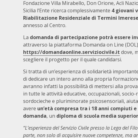
Fondazione Villa Mirabello, Don Orione, Acli Nazio
Sicilia l’Ente ricerca complessivamente
4 giovani 
Riabilitazione Residenziale di Termini Imeres
annesso al Centro.
La
domanda di partecipazione potrà essere invi
attraverso la piattaforma Domanda on Line (DOL) r
https://domandaonline.serviziocivile.it
dove, me
scegliere il progetto per il quale candidarsi.
Si tratta di un’esperienza di solidarietà importan
di dedicare un intero anno alla propria formazio
avranno infatti la possibilità di mettersi alla pr
in tutte le attività educative, occupazionali, socio-
sordocieche e pluriminorate psicosensoriali, aiuta
avere
un’età compresa tra i 18 anni compiuti e 
domanda
, un
diploma di scuola media superior
“L’esperienza del Servizio Civile presso la Lega del F
parte, non solo di acquisire nuove competenze, ma an