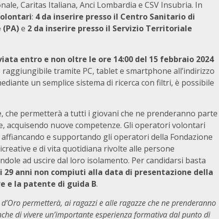
nale, Caritas Italiana, Anci Lombardia e CSV Insubria. In
volontari
:
4
da inserire presso il Centro Sanitario di
e (PA)
e
2 da inserire
presso il Servizio Territoriale
ata entro e non oltre le ore 14:00 del 15 febbraio 2024
aggiungibile tramite PC, tablet e smartphone all’indirizzo
diante un semplice sistema di ricerca con filtri, è possibile
te, che permetterà a tutti i giovani che ne prenderanno parte
ne, acquisendo nuove competenze. Gli operatori volontari
ova affiancando e supportando gli operatori della Fondazione
ricreative e di vita quotidiana rivolte alle persone
ndole ad uscire dal loro isolamento. Per candidarsi basta
i 29 anni non compiuti alla data di presentazione della
e e la patente di guida B
.
ilo d’Oro permetterà, ai ragazzi e alle ragazze che ne prenderanno
che di vivere un’importante esperienza formativa dal punto di