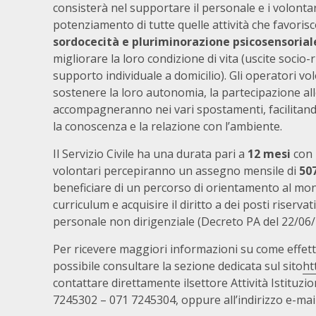
consisterà nel supportare il personale e i volontar
potenziamento di tutte quelle attività che favoris
sordocecità e pluriminorazione psicosensorial
migliorare la loro condizione di vita (uscite socio
supporto individuale a domicilio). Gli operatori vol
sostenere la loro autonomia, la partecipazione alle
accompagneranno nei vari spostamenti, facilitando 
la conoscenza e la relazione con l’ambiente.
Il Servizio Civile ha una durata pari a
12 mesi
con 
volontari percepiranno un assegno mensile di
50
beneficiare di un percorso di orientamento al mond
curriculum e acquisire il diritto a dei posti riserva
personale non dirigenziale (Decreto PA del 22/06/
Per ricevere maggiori informazioni su come effettua
possibile consultare la sezione dedicata sul sito
ht
contattare direttamente ilsettore Attività Istituzio
7245302 – 071 7245304, oppure all’indirizzo e-mai