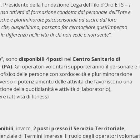
i
, Presidente della Fondazione Lega del Filo d’Oro ETS –
I
tensa attività di formazione condotta dal personale dell’Ente e
eche e pluriminorate psicosensoriali ad uscire dal loro
ne che, auspichiamo, possano far germogliare quell’impegno
la differenza nella vita di chi non vede e non sente”.
le”, sono
disponibili 4 posti
nel
Centro Sanitario di
 (PA).
Gli operatori volontari supporteranno il personale e i
ofisico delle persone con sordocecità e pluriminorazione
averso il potenziamento delle attività che favoriscono una
one della quotidianità e attività di laboratorio),
re (attività di fitness).
nibili
, invece,
2 posti presso il Servizio Territoriale,
enziale di Termini Imerese. Il ruolo degli operatori volontar