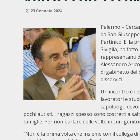
23 Gennaio 2024
Palermo – Cercare
da San Giuseppe 
Partinico. E’ la 
Siviglia, ha fatt
rappresentanti d
Alessandro Aricò 
di gabinetto del 
disservizi.
Un incontro chies
lavoratori e stu
capoluogo devono
pochi autisti. I ragazzi spesso sono costretti a sa
famiglie. Per non parlare delle volte in cui i genito
“Non è la prima volta che insieme con il collega d