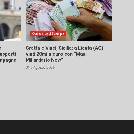
Comunicati Stampa
a
Gratta e Vinci, Sicilia: a Licata (AG)
rapporti
vinti 20mila euro con “Maxi
campagna
Miliardario New”
6 Agosto 2026