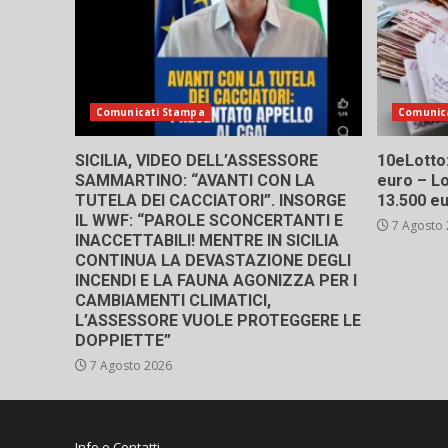
Comunicati Stampa
Comunic
SICILIA, VIDEO DELL’ASSESSORE
10eLotto: 
SAMMARTINO: “AVANTI CON LA
euro – Lo
TUTELA DEI CACCIATORI”. INSORGE
13.500 e
IL WWF: “PAROLE SCONCERTANTI E
7 Agosto
INACCETTABILI! MENTRE IN SICILIA
CONTINUA LA DEVASTAZIONE DEGLI
INCENDI E LA FAUNA AGONIZZA PER I
CAMBIAMENTI CLIMATICI,
L’ASSESSORE VUOLE PROTEGGERE LE
DOPPIETTE”
7 Agosto 2026
Info e Contatti