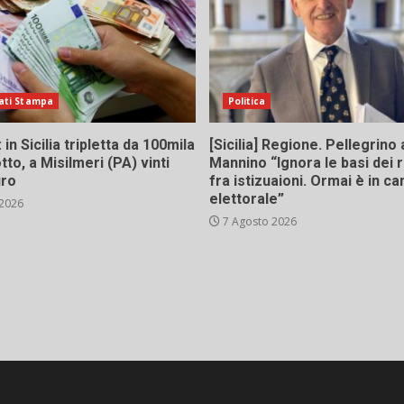
ati Stampa
Politica
in Sicilia tripletta da 100mila
[Sicilia] Regione. Pellegrino 
tto, a Misilmeri (PA) vinti
Mannino “Ignora le basi dei 
uro
fra istizuaioni. Ormai è in 
elettorale”
 2026
7 Agosto 2026