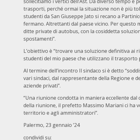
sollecitiamo i vertici dell’Ast. Da diverso tempo e 
trasporti, perché ormai la situazione non è più tol
studenti da San Giuseppe Jato si recano a Partinic
fermano. Altrettanti dal paese vicino. Per questo m
ditte private di autobus, con la cosiddetta soluzio
spostamenti”.
L’obiettivo è “trovare una soluzione definitiva ai ri
studenti del mio paese che utilizzano il trasporto 
Al termine dell’incontro Il sindaco si è detto “sod
vari sindaci, dal rappresentante della Regione e del
aziende privati”.
“Una riunione condotta in maniera eccellente dal c
della riunione, il prefetto Massimo Mariani ci ha 
territorio e agli amministratori”.
Palermo, 23 gennaio ’24
condividi su: