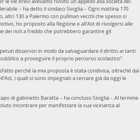
per le vie brevi avevamo rivolto un appello alla società dei
lerabile – ha detto il sindaco Siviglia – Ogni mattina 170
o, altri 130 a Palermo con pullman vecchi che spesso si
otivo, ho proposto alla Regione e all’Ast di rivolgersi alle
ne dei noli a freddo che potrebbero garantire gli
petuti disservizi in modo da salvaguardare il diritto ai tanti
pubblico a proseguire il proprio percorso scolastico”.
disfatto perché la mia proposta è stata condivisa, oltreché dai
l’Ast, i quali si sono impegnati a cercare già da oggi le
apo di gabinetto Baratta – ha concluso Siviglia -. Al termine
voluto incontrare per manifestare la sua vicinanza al