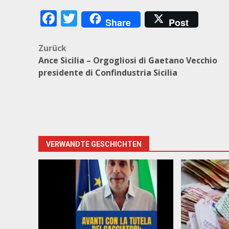
Facebook
Twitter
Share
Post
Beitragsnavigation
Zurück
Ance Sicilia – Orgogliosi di Gaetano Vecchio
presidente di Confindustria Sicilia
VERWANDTE GESCHICHTEN