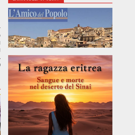
r
O
I
I
.
)