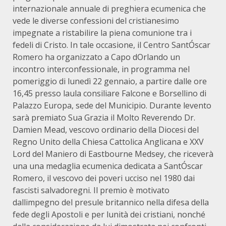
internazionale annuale di preghiera ecumenica che
vede le diverse confessioni del cristianesimo
impegnate a ristabilire la piena comunione tra i
fedeli di Cristo. In tale occasione, il Centro SantÓscar
Romero ha organizzato a Capo dOrlando un
incontro interconfessionale, in programma nel
pomeriggio di lunedì 22 gennaio, a partire dalle ore
16,45 presso laula consiliare Falcone e Borsellino di
Palazzo Europa, sede del Municipio. Durante levento
sarà premiato Sua Grazia il Molto Reverendo Dr.
Damien Mead, vescovo ordinario della Diocesi del
Regno Unito della Chiesa Cattolica Anglicana e XXV
Lord del Maniero di Eastbourne Medsey, che riceverà
una una medaglia ecumenica dedicata a SantÓscar
Romero, il vescovo dei poveri ucciso nel 1980 dai
fascisti salvadoregni. Il premio è motivato
dallimpegno del presule britannico nella difesa della
fede degli Apostoli e per lunità dei cristiani, nonché