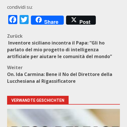
condividi su:
Facebook
Twitter
Share
Post
Beitragsnavigation
Zurück
Inventore siciliano incontra il Papa: “Gli ho
parlato del mio progetto di intelligenza
artificiale per aiutare le comunità del mondo”
Weiter
On. Ida Carmina: Bene il No del Direttore della
Lucchesiana al Rigassificatore
VERWANDTE GESCHICHTEN