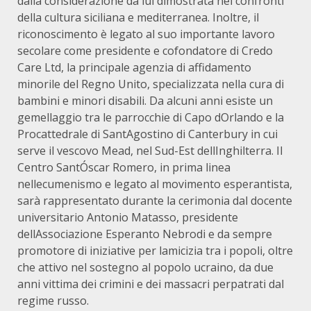
dalla considerazione da lui dimostrata nei confronti
della cultura siciliana e mediterranea. Inoltre, il
riconoscimento è legato al suo importante lavoro
secolare come presidente e cofondatore di Credo
Care Ltd, la principale agenzia di affidamento
minorile del Regno Unito, specializzata nella cura di
bambini e minori disabili. Da alcuni anni esiste un
gemellaggio tra le parrocchie di Capo dOrlando e la
Procattedrale di SantAgostino di Canterbury in cui
serve il vescovo Mead, nel Sud-Est dellInghilterra. Il
Centro SantÓscar Romero, in prima linea
nellecumenismo e legato al movimento esperantista,
sarà rappresentato durante la cerimonia dal docente
universitario Antonio Matasso, presidente
dellAssociazione Esperanto Nebrodi e da sempre
promotore di iniziative per lamicizia tra i popoli, oltre
che attivo nel sostegno al popolo ucraino, da due
anni vittima dei crimini e dei massacri perpatrati dal
regime russo.