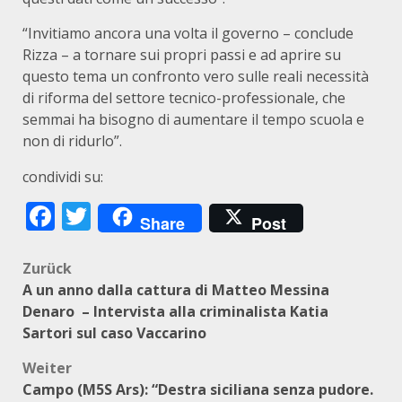
“Invitiamo ancora una volta il governo – conclude
Rizza – a tornare sui propri passi e ad aprire su
questo tema un confronto vero sulle reali necessità
di riforma del settore tecnico-professionale, che
semmai ha bisogno di aumentare il tempo scuola e
non di ridurlo”.
condividi su:
Facebook
Twitter
Share
Post
Beitragsnavigation
Zurück
A un anno dalla cattura di Matteo Messina
Denaro – Intervista alla criminalista Katia
Sartori sul caso Vaccarino
Weiter
Campo (M5S Ars): “Destra siciliana senza pudore.