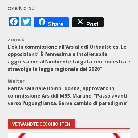
condividi su:
Facebook
Twitter
Share
Post
Beitragsnavigation
Zurück
L’ok in commissione all’Ars al ddl Urbanistica. Le
opposizioni:” È l’ennesima e intollerabile
aggressione all’ambiente targata centrodestra e
stravolge la legge regionale del 2020”
Weiter
Parità salariale uomo- donna, approvato in
commissione Ars ddl M5S. Marano: “Passo avanti
verso l’uguaglianza. Serve cambio di paradigma”
VERWANDTE GESCHICHTEN