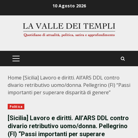
Zum
10 Agosto 2026
Inhalt
springen
PRIMÄRES
MENÜ
Home
[Sicilia] Lavoro e diritti. All’ARS DDL contro
divario retributivo uomo/donna. Pellegrino (FI) “Passi
importanti per superare disparità di genere”
Politica
[Sicilia] Lavoro e diritti. All’ARS DDL contro
divario retributivo uomo/donna. Pellegrino
(FI) “Passi importanti per superare