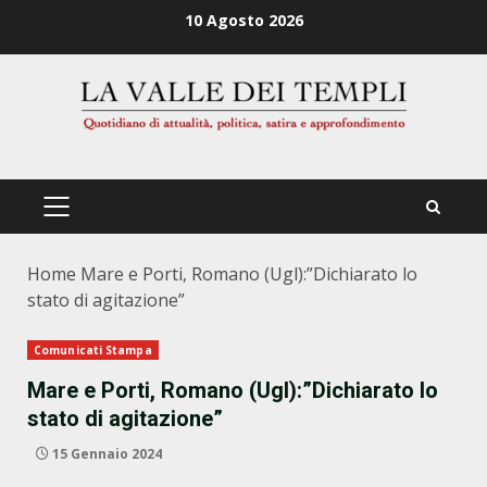
Zum
10 Agosto 2026
Inhalt
springen
PRIMÄRES
MENÜ
Home
Mare e Porti, Romano (Ugl):”Dichiarato lo
stato di agitazione”
Comunicati Stampa
Mare e Porti, Romano (Ugl):”Dichiarato lo
stato di agitazione”
15 Gennaio 2024